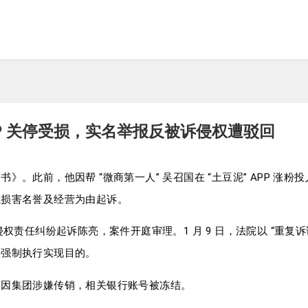
P 关停受损，实名举报反被诉侵权遭驳回
此前，他因帮 “微商第一人” 吴召国在 “土豆泥” APP 涨粉投入
以损害名誉及经营为由起诉。
以网络侵权责任纠纷起诉陈亮，案件开庭审理。1 月 9 日，法院以 “重
决强制执行实现目的。
曾因集团涉嫌传销，相关银行账号被冻结。