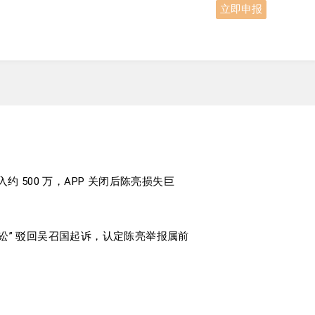
立即申报
约 500 万，APP 关闭后陈亮损失巨
复诉讼” 驳回吴召国起诉，认定陈亮举报属前