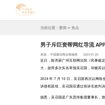
当前位置：
要闻
>
热点
男子斥巨资帮网红导流 AP
来源：
中国最佳商业领袖奖
2025-01-20
近日，陈亮获广州互联网法院《民事裁定书》。
大，故而多次实名举报吴召国，却被其
2024 年 7 月 10 日，吴召国再次
诉侵权延续，吴召国应通过前诉生效判
据悉，吴召国是广东思埠集团董事长，